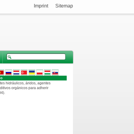
Imprint
Sitemap
so
es hidráulicos, áridos, agentes
aditivos orgánicos para adherir
4).