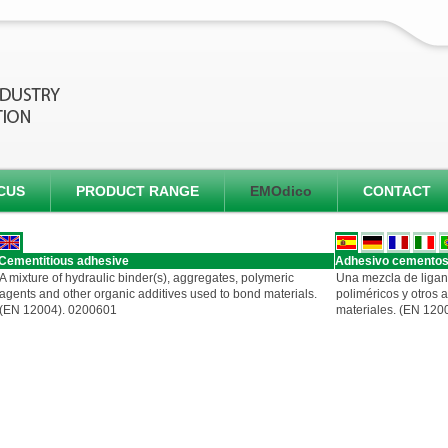
CUS
PRODUCT RANGE
EMOdico
CONTACT
Cementitious adhesive
Adhesivo cemento
A mixture of hydraulic binder(s), aggregates, polymeric
Una mezcla de ligant
agents and other organic additives used to bond materials.
poliméricos y otros 
(EN 12004). 0200601
materiales. (EN 1200