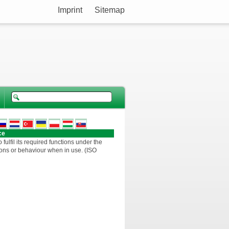
Imprint
Sitemap
ce
o fulfil its required functions under the
ons or behaviour when in use. (ISO