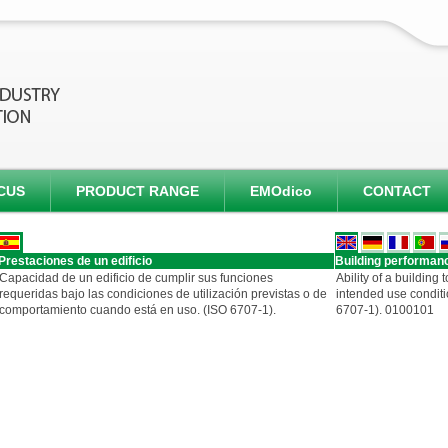
CUS
PRODUCT RANGE
EMOdico
CONTACT
Prestaciones de un edificio
Building performan
Capacidad de un edificio de cumplir sus funciones
Ability of a building t
requeridas bajo las condiciones de utilización previstas o de
intended use conditi
comportamiento cuando está en uso. (ISO 6707-1).
6707-1). 0100101