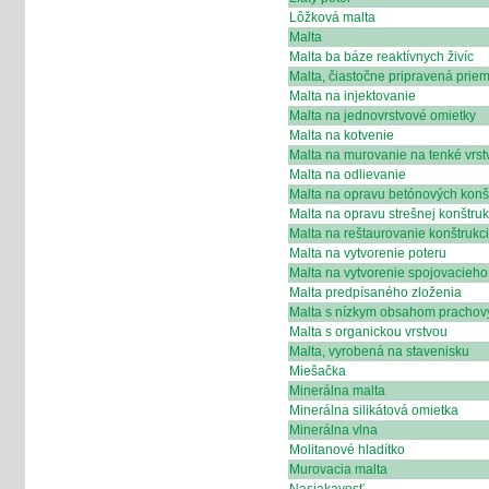
Lôžková malta
Malta
Malta ba báze reaktívnych živíc
Malta, čiastočne pripravená prie
Malta na injektovanie
Malta na jednovrstvové omietky
Malta na kotvenie
Malta na murovanie na tenké vrst
Malta na odlievanie
Malta na opravu betónových konšt
Malta na opravu strešnej konštruk
Malta na reštaurovanie konštrukci
Malta na vytvorenie poteru
Malta na vytvorenie spojovacieho
Malta predpísaného zloženia
Malta s nízkym obsahom prachový
Malta s organickou vrstvou
Malta, vyrobená na stavenisku
Miešačka
Minerálna malta
Minerálna silikátová omietka
Minerálna vlna
Molitanové hladítko
Murovacia malta