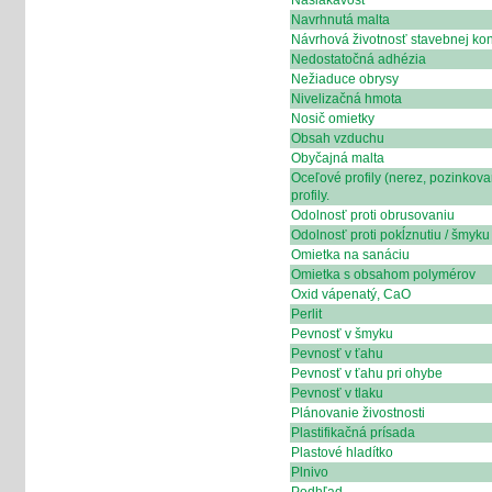
Nasiakavosť
Navrhnutá malta
Návrhová životnosť stavebnej kon
Nedostatočná adhézia
Nežiaduce obrysy
Nivelizačná hmota
Nosič omietky
Obsah vzduchu
Obyčajná malta
Oceľové profily (nerez, pozinkova
profily.
Odolnosť proti obrusovaniu
Odolnosť proti pokĺznutiu / šmyku
Omietka na sanáciu
Omietka s obsahom polymérov
Oxid vápenatý, CaO
Perlit
Pevnosť v šmyku
Pevnosť v ťahu
Pevnosť v ťahu pri ohybe
Pevnosť v tlaku
Plánovanie živostnosti
Plastifikačná prísada
Plastové hladítko
Plnivo