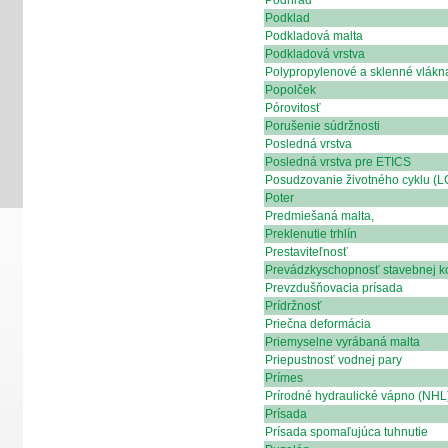
Podhľad
Podklad
Podkladová malta
Podkladová vrstva
Polypropylenové a sklenné vlákn
Popolček
Pórovitosť
Porušenie súdržnosti
Posledná vrstva
Posledná vrstva pre ETICS
Posudzovanie životného cyklu (L
Poter
Predmiešaná malta,
Preklenutie trhlín
Prestaviteľnosť
Prevádzkyschopnosť stavebnej ko
Prevzdušňovacia prísada
Prídržnosť
Priečna deformácia
Priemyselne vyrábaná malta
Priepustnosť vodnej pary
Prímes
Prírodné hydraulické vápno (NHL
Prísada
Prísada spomaľujúca tuhnutie