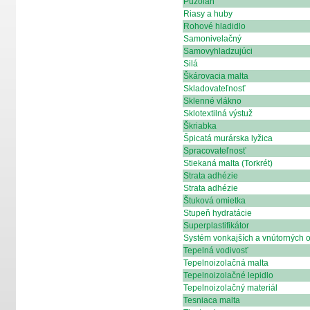
Puzolán
Riasy a huby
Rohové hladidlo
Samonivelačný
Samovyhladzujúci
Silá
Škárovacia malta
Skladovateľnosť
Sklenné vlákno
Sklotextilná výstuž
Škriabka
Špicatá murárska lyžica
Spracovateľnosť
Stiekaná malta (Torkrét)
Strata adhézie
Strata adhézie
Štuková omietka
Stupeň hydratácie
Superplastifikátor
Systém vonkajších a vnútorných 
Tepelná vodivosť
Tepelnoizolačná malta
Tepelnoizolačné lepidlo
Tepelnoizolačný materiál
Tesniaca malta