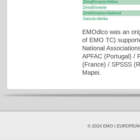
Zmrašťovacia trhlina
Zmrašťovanie
Zosieťovacia vlastnosť
Zubová stierka
EMOdico was an orig
of EMO TC) supporte
National Association
APFAC (Portugal) /
(France) / SPSSS (Ru
Mapei.
© 2024 EMO | EUROPEA