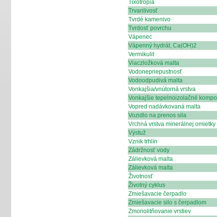
Tixotropia
Trvanlivosť
Tvrdé kamenivo
Tvrdosť povrchu
Vápenec
Vápenný hydrát, Ca(OH)2
Vermikulit
Viaczložková malta
Vodonepriepustnosť
Vodoodpudivá malta
Vonkajšia/vnútorná vrstva
Vonkajšie tepelnoizolačné kompo
Vopred nadávkovaná malta
Vozidlo na prenos sila
Vrchná vrstva minerálnej omietky
Výstuž
Vznik trhlín
Zádržnosť vody
Zálievková malta
Zálievková malta
Životnosť
Životný cyklus
Zmiešavacie čerpadlo
Zmiešavacie silo s čerpadlom
Zmonolitňovanie vrstiev