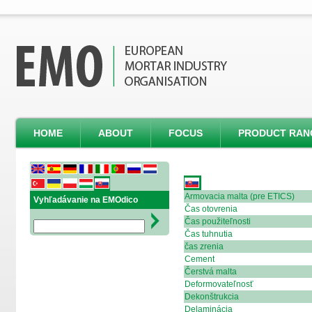
HOME
ABOUT
FOCUS
PRODUCT RAN
Armovacia malta (pre ETICS)
Vyhľadávanie na EMOdico
Čas otovrenia
Čas použiteľnosti
Čas tuhnutia
čas zrenia
Cement
Čerstvá malta
Deformovateľnosť
Dekonštrukcia
Delaminácia