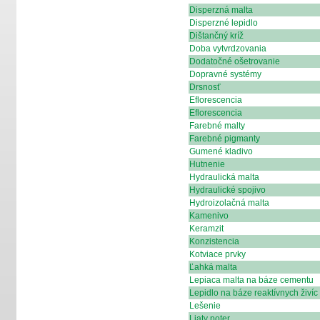
Disperzná malta
Disperzné lepidlo
Dištančný kríž
Doba vytvrdzovania
Dodatočné ošetrovanie
Dopravné systémy
Drsnosť
Eflorescencia
Eflorescencia
Farebné malty
Farebné pigmanty
Gumené kladivo
Hutnenie
Hydraulická malta
Hydraulické spojivo
Hydroizolačná malta
Kamenivo
Keramzit
Konzistencia
Kotviace prvky
Ľahká malta
Lepiaca malta na báze cementu
Lepidlo na báze reaktívnych živíc
Lešenie
Liaty poter