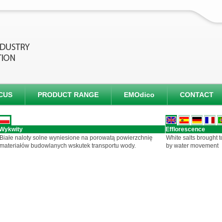
CUS
PRODUCT RANGE
EMOdico
CONTACT
Wykwity
Efflorescence
Białe naloty solne wyniesione na porowatą powierzchnię
White salts brought t
materiałów budowlanych wskutek transportu wody.
by water movement