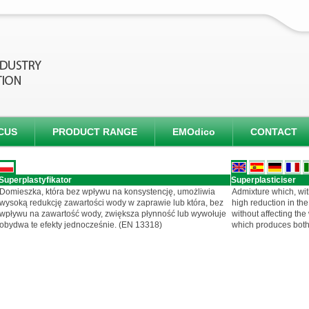
CUS
PRODUCT RANGE
EMOdico
CONTACT
Superplastyfikator
Superplasticiser
Domieszka, która bez wpływu na konsystencję, umożliwia
Admixture which, with
wysoką redukcję zawartości wody w zaprawie lub która, bez
high reduction in the
wpływu na zawartość wody, zwiększa płynność lub wywołuje
without affecting the
obydwa te efekty jednocześnie. (EN 13318)
which produces both